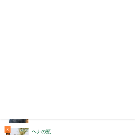
スタディヘナ
はえぐせまで
人気記事（過去30日間）
ケイティで急上昇中の『ヘナカラー』...
13件のビュー
IPMヘナ効果
11件のビュー
ヘナの瓶